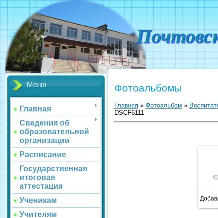
Почтовс
Меню
Фотоальбомы
Главная
»
Фотоальбом
»
Воспитат
Главная
DSCF6111
Сведения об
образовательной
организации
Расписание
Государственная
итоговая
аттестация
Добав
Ученикам
1
Учителям