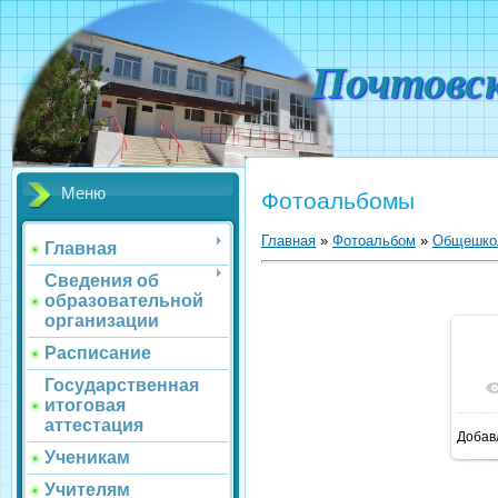
Почтовс
Меню
Фотоальбомы
Главная
»
Фотоальбом
»
Общешко
Главная
Сведения об
образовательной
организации
Расписание
Государственная
итоговая
аттестация
Добав
1
Ученикам
Учителям