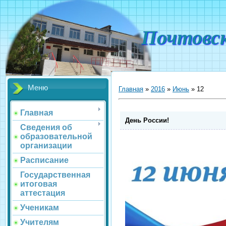
Почтовс
Меню
Главная
»
2016
»
Июнь
»
12
Главная
День России!
Сведения об
образовательной
организации
Расписание
Государственная
итоговая
аттестация
Ученикам
Учителям