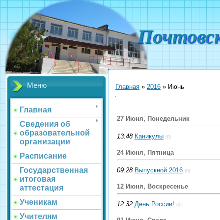
Почтовс
Меню
Главная
»
2016
»
Июнь
Главная
27 Июня, Понедельник
Сведения об
образовательной
13:48
Каникулы
(0)
организации
24 Июня, Пятница
Расписание
Государственная
09:28
Выпускной 2016
(0)
итоговая
12 Июня, Воскресенье
аттестация
Ученикам
12:32
День России!
(0)
Учителям