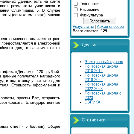
нальных данных есть на сайте
Технология
вает результаты участников и
Рисование
чания Олимпиады. 5. В случае
латы (ссылка см. ниже), указав
Физкультура
Результаты
|
Архив опросов
Всего ответов:
129
еограниченное количество раз.
 предоставляется в электронной
Друзья
бочего дня, в зависимости от
Электронный журнал
Почтовская школа
2010-2012
тификат/Диплом): 120 рублей.
Почтовская школа
е данные получателя наградного
2018-2022
уд и подготовку участников для
Почтовская школа
ителя. Стоимость оформления и
2022-2023
Почтовская школа с
2023
оплаты, просим Вас, отправить
ЭВРИКА!
 Сертификаты, Благодарственные
Статистика
ьный ответ - 5 баллов). Общее