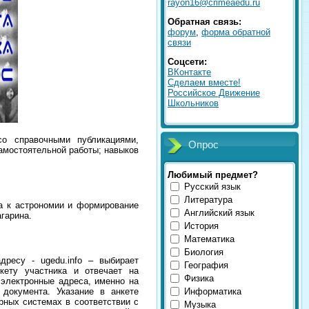
rayon16@crimeaedu.ru
Обратная связь:
форум
,
форма обратной
связи
Соцсети:
ВКонтакте
Сделаем вместе!
Российское Движение
Школьников
о справочными публикациями,
Опрос
амостоятельной работы; навыков
Любимый предмет?
Русский язык
Литература
са к астрономии и формирование
Английский язык
агарина.
История
Математика
Биология
адресу - ugedu.info – выбирает
География
ту участника и отвечает на
Физика
электронные адреса, именно на
 документа. Указание в анкете
Информатика
рных системах в соответствии с
Музыка