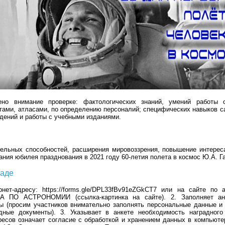
о внимание проверке: фактологических знаний, умений работы с
ртами, атласами, по определению персоналий; специфических навыков с
дений и работы с учебными изданиями.
тельных способностей, расширения мировоззрения, повышение интере
ания юбилея празднования в 2021 году 60-летия полета в космос Ю.А. Г
иаде
нет-адресу: https://forms.gle/DPL33fBv91eZGkCT7 или на сайте по 
О АСТРОНОМИИ (ссылка-картинка на сайте). 2. Заполняет анке
ы (просим участников внимательно заполнять персональные данные и 
дные документы). 3. Указывает в анкете необходимость наградного
есов означает согласие с обработкой и хранением данных в компьюте