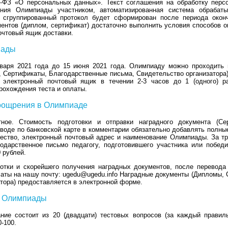
З «О персональных данных». Текст соглашения на обработку персо
ения Олимпиады участником, автоматизированная система обрабаты
 сгруппированный протокол будет сформирован после периода окон
ентов (диплом, сертификат) достаточно выполнить условия способов оп
очтовый ящик доставки.
иады
варя 2021 года до 15 июня 2021 года. Олимпиаду можно проходить н
 Сертификаты, Благодарственные письма, Свидетельство организатора)
электронный почтовый ящик в течении 2-3 часов до 1 (одного) ра
рохождения теста и оплаты.
поощрения в Олимпиаде
ное. Стоимость подготовки и отправки наградного документа (Сер
еводе по банковской карте в комментарии обязательно добавлять полны
ество, электронный почтовый адрес и наименование Олимпиады. За тр
годарственное письмо педагогу, подготовившего участника или побед
 рублей.
отки и скорейшего получения наградных документов, после перевода 
латы на нашу почту: ugedu@ugedu.info Наградные документы (Дипломы,
тора) предоставляется в электронной форме.
й Олимпиады
ние состоит из 20 (двадцати) тестовых вопросов (за каждый правил
-100.