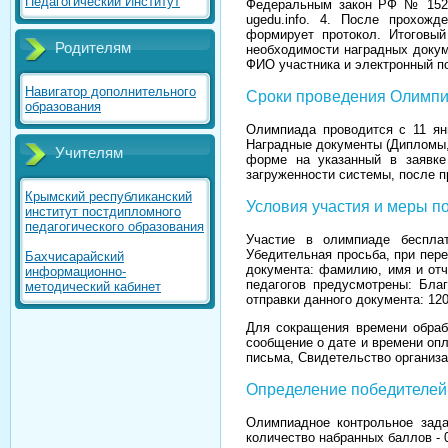
Педагогический Институт
Федеральным закон РФ № 152-Ф
ugedu.info. 4. После прохожд
формирует протокол. Итоговый
Родителям
необходимости наградных докум
ФИО участника и электронный п
Навигатор дополнительного
Сроки проведения Олимп
образования
Олимпиада проводится с 11 ян
Наградные документы (Дипломы,
Учителям
форме на указанный в заявке 
загруженности системы, после п
Крымский республиканский
Условия участия и меры 
институт постдипломного
педагогического образования
Участие в олимпиаде бесплат
Убедительная просьба, при пер
Бахчисарайский
документа: фамилию, имя и отч
информационно-
педагогов предусмотрены: Бла
методический кабинет
отправки данного документа: 120
Для сокращения времени обраб
сообщение о дате и времени оп
письма, Свидетельство организа
Определение победителе
Олимпиадное контрольное зада
количество набранных баллов - 0