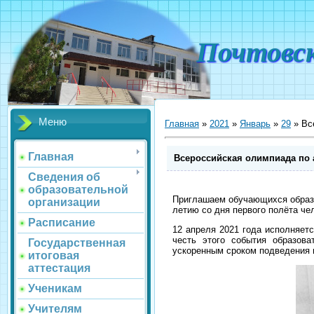
Почтовс
Меню
Главная
»
2021
»
Январь
»
29
» Вс
Главная
Всероссийская олимпиада по
Сведения об
образовательной
Приглашаем обучающихся образо
организации
летию со дня первого полёта чел
Расписание
12 апреля 2021 года исполняетс
честь этого события образов
Государственная
ускоренным сроком подведения и
итоговая
аттестация
Ученикам
Учителям