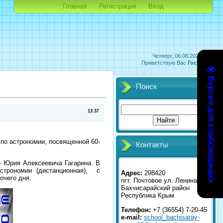
Главная
Регистрация
Вход
Четверг, 06.08.2026, 05:32
Приветствую Вас
Гость
|
RSS
Версия для слабовидящих
Поиск
13:37
по астрономии, посвященной 60-
Контакты
- Юрия Алексеевича Гагарина. В
строномии (дистанционная), с
Адрес:
298420
очего дня.
пгт. Почтовое ул. Ленина 2
Бахчисарайский район
Республика Крым
Телефон:
+7 (36554) 7-20-45
e-mail:
school_bachisaray-