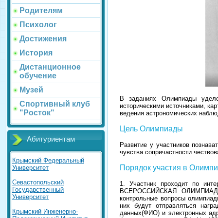
Родителям
Психолог
Достижения
История
Дистанционное
обучение
Музей
В заданиях Олимпиады уделен
Спортивный клуб
историческими источниками, ка
"Росток"
ведения астрономических наблю
Цель Олимпиады
Абитуриентам
Развитие у участников познава
чувства сопричастности чествов
Крымский Федеральный
Порядок участия в Олимп
Университет
Севастопольский
1. Участник проходит по интер
Государственный
ВСЕРОССИЙСКАЯ ОЛИМПИАДА П
Университет
контрольные вопросы олимпиад
них будут отправляться награ
Крымский Инженерно-
данных(ФИО) и электронных адр