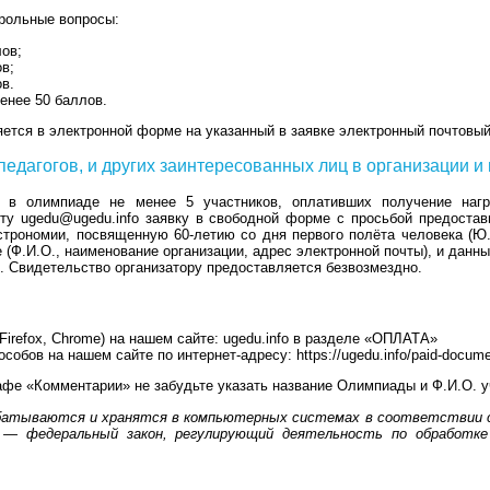
трольные вопросы:
лов;
ов;
ов.
енее 50 баллов.
ется в электронной форме на указанный в заявке электронный почтовый
, педагогов, и других заинтересованных лиц в организации 
 в олимпиаде не менее 5 участников, оплативших получение награ
ту ugedu@ugedu.info заявку в свободной форме с просьбой предостав
трономии, посвященную 60-летию со дня первого полёта человека (Ю.А
 (Ф.И.О., наименование организации, адрес электронной почты), и данны
. Свидетельство организатору предоставляется безвозмездно.
Firefox, Chrome) на нашем сайте: ugedu.info в разделе «ОПЛАТА»
собов на нашем сайте по интернет-адресу: https://ugedu.info/paid-docum
фе «Комментарии» не забудьте указать название Олимпиады и Ф.И.О. у
батываются и хранятся в компьютерных системах в соответствии с
— федеральный закон, регулирующий деятельность по обработке 