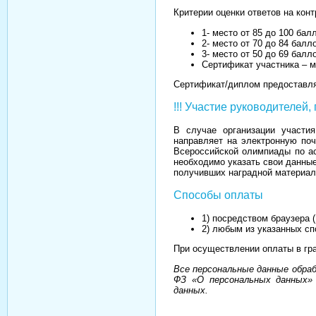
Критерии оценки ответов на кон
1- место от 85 до 100 бал
2- место от 70 до 84 балл
3- место от 50 до 69 балл
Сертификат участника – м
Сертификат/диплом предоставля
!!! Участие руководителей
В случае организации участия
направляет на электронную поч
Всероссийской олимпиады по ас
необходимо указать свои данные
получивших наградной материал
Способы оплаты
1) посредством браузера (
2) любым из указанных спо
При осуществлении оплаты в гра
Все персональные данные обра
ФЗ «О персональных данных» 
данных.