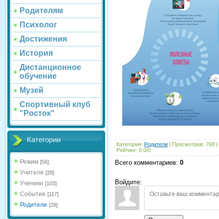
Родителям
Психолог
Достижения
История
Дистанционное
обучение
Музей
Спортивный клуб
"Росток"
Категории
Категория
:
Родители
|
Просмотров
:
768
|
Рейтинг
:
0.0
/
0
Режим
Всего комментариев
:
0
[56]
Учителя
[28]
Войдите:
Ученики
[103]
События
[117]
Родители
[28]