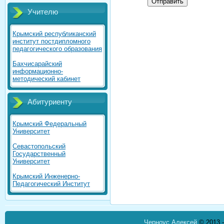
Отправить
Учителю
Крымский республиканский
институт постдипломного
педагогического образования
Бахчисарайский
информационно-
методический кабинет
Абитуриенту
Крымский Федеральный
Университет
Севастопольский
Государственный
Университет
Крымский Инженерно-
Педагогический Институт
Черноус Алексей
© 2013 -