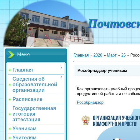
Почтовс
Меню
Главная
»
2020
»
Март
»
25
» Росо
Главная
Рособрнадзор ученикам
Сведения об
образовательной
Как организовать учебный проц
организации
продуктивной работы и не забы
Расписание
Рособрнадзор
Государственная
итоговая
аттестация
Ученикам
Учителям