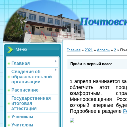
Почтовс
Меню
Главная
»
2021
»
Апрель
»
2
» При
Главная
Приём в первый класс
Сведения об
образовательной
1 апреля начинается з
организации
облегчить этот про
Расписание
комфортным, спр
Государственная
Минпросвещения Росс
итоговая
который впервые буде
аттестация
Подробнее в разделе
Р
Ученикам
Учителям