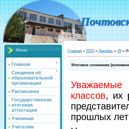
Почтовс
Меню
Главная
»
2015
»
Декабрь
»
29
» Ит
Главная
Итоговое сочинение (изложени
Сведения об
образовательной
Уважаемые
организации
Расписание
классов
, их
Государственная
представит
итоговая
аттестация
прошлых лет
Ученикам
Учителям