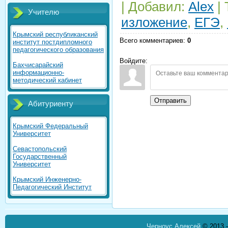
|
Добавил
:
Alex
|
Учителю
изложение
,
ЕГЭ
,
Крымский республиканский
Всего комментариев
:
0
институт постдипломного
педагогического образования
Войдите:
Бахчисарайский
информационно-
методический кабинет
Отправить
Абитуриенту
Крымский Федеральный
Университет
Севастопольский
Государственный
Университет
Крымский Инженерно-
Педагогический Институт
Черноус Алексей
© 2013 -