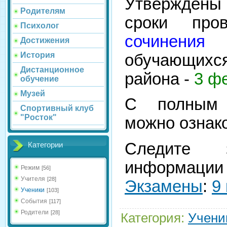
Утвержде
Родителям
сроки пр
Психолог
сочинения 
Достижения
История
обучающихс
Дистанционное
района -
3 ф
обучение
Музей
С полным 
Спортивный клуб
"Росток"
можно ознак
Следите 
Категории
информаци
Режим
[56]
Учителя
[28]
Экзамены
:
9
Ученики
[103]
События
[117]
Родители
[28]
Категория
:
Учени