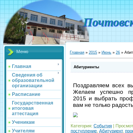
Почтовс
Меню
Главная
»
2015
»
Июнь
»
26
» Абит
Главная
Абитуриенты
Сведения об
образовательной
Поздравляем всех вы
организации
Желаем успешно пр
Расписание
2015 и выбрать проф
Государственная
вам не только радость
итоговая
аттестация
Ученикам
Категория
:
События
|
Просмот
поступление
,
Абитуриент
,
про
Учителям