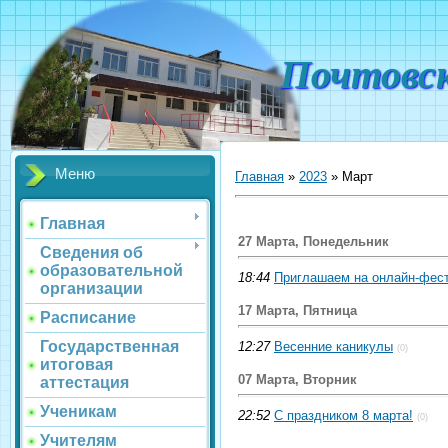
Почтовс
Меню
Главная
»
2023
»
Март
Главная
27 Марта, Понедельник
Сведения об
образовательной
18:44
Приглашаем на онлайн-фес
организации
17 Марта, Пятница
Расписание
Государственная
12:27
Весенние каникулы
(0)
итоговая
07 Марта, Вторник
аттестация
Ученикам
22:52
С праздником 8 марта!
(0)
Учителям