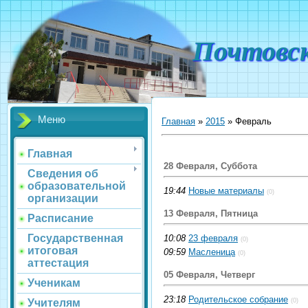
Почтовс
Меню
Главная
»
2015
»
Февраль
Главная
28 Февраля, Суббота
Сведения об
образовательной
19:44
Новые материалы
(0)
организации
13 Февраля, Пятница
Расписание
Государственная
10:08
23 февраля
(0)
итоговая
09:59
Масленица
(0)
аттестация
05 Февраля, Четверг
Ученикам
23:18
Родительское собрание
(0)
Учителям