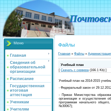
Почтовс
Меню
Файлы
Главная
»
Файлы
»
Администраци
Главная
Сведения об
Учебный план
образовательной
[
Скачать с сервера
(166.1 Kb) ]
организации
Расписание
Учебный план на 2014-2015 учебн
Государственная
- Федеральный закон от 29.12.20
итоговая
аттестация
- Приказ Министерства образов
организации и осуществления о
Ученикам
программам начального общего,
№30067);
Учителям