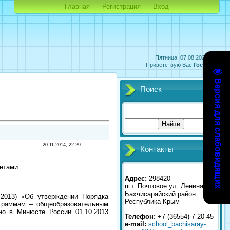
Главная
Регистрация
Вход
Пятница, 07.08.2026, 04:54
Приветствую Вас
Гость
|
RSS
Версия для слабовидящих
Поиск
20.11.2014, 22:29
Контакты
нтами:
Адрес:
298420
пгт. Почтовое ул. Ленина 2
Бахчисарайский район
.2013) «Об утверждении Порядка
Республика Крым
ограммам – общеобразовательным
но в Минюсте России 01.10.2013
Телефон:
+7 (36554) 7-20-45
e-mail:
school_bachisaray-