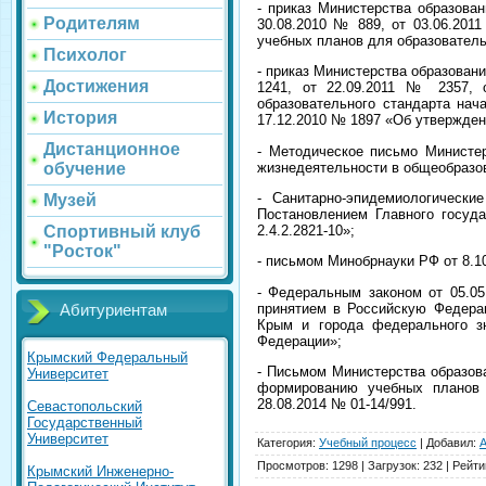
- приказ Министерства образован
Родителям
30.08.2010 № 889, от 03.06.201
учебных планов для образовател
Психолог
- приказ Министерства образовани
Достижения
1241, от 22.09.2011 № 2357, 
образовательного стандарта нач
История
17.12.2010 № 1897 «Об утвержден
Дистанционное
- Методическое письмо Министер
жизнедеятельности в общеобразо
обучение
- Санитарно-эпидемиологически
Музей
Постановлением Главного госуд
2.4.2.2821-10»;
Спортивный клуб
"Росток"
- письмом Минобрнауки РФ от 8.1
- Федеральным законом от 05.05
принятием в Российскую Федера
Абитуриентам
Крым и города федерального з
Федерации»;
Крымский Федеральный
- Письмом Министерства образова
Университет
формированию учебных планов 
28.08.2014 № 01-14/991.
Севастопольский
Государственный
Университет
Категория
:
Учебный процесс
|
Добавил
:
A
Просмотров
:
1298
|
Загрузок
:
232
|
Рейти
Крымский Инженерно-