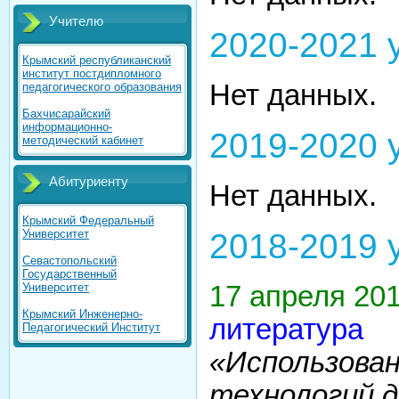
Учителю
2020-2021 
Крымский республиканский
институт постдипломного
Нет данных.
педагогического образования
Бахчисарайский
информационно-
2019-2020 
методический кабинет
Абитуриенту
Нет данных.
Крымский Федеральный
2018-2019 
Университет
Севастопольский
Государственный
17 апреля 20
Университет
Крымский Инженерно-
литература
Педагогический Институт
«Использова
технологий 