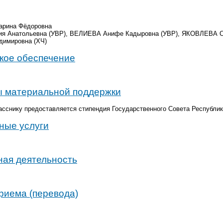
рина Фёдоровна
 Анатольевна (УВР), ВЕЛИЕВА Анифе Кадыровна (УВР), ЯКОВЛЕВА Св
имировна (ХЧ)
кое обеспечение
ы материальной поддержки
сснику предоставляется стипендия Государственного Совета Республи
ные услуги
ная деятельность
риема (перевода)