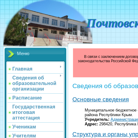
Почтовс
Меню
В связи с заключением догово
законодательства Российской Фе
Главная
Сведения об
образовательной
Сведения об образо
организации
Расписание
Основные сведения
Государственная
Муниципальное бюджетное 
итоговая
района Республики Крым.
аттестация
Учредитель:
Администраци
Адрес:
298420, Республика К
Ученикам
Структура и органы уп
Учителям