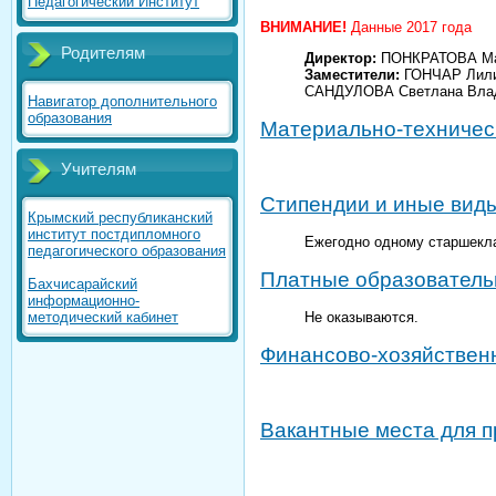
Педагогический Институт
ВНИМАНИЕ!
Данные 2017 года
Родителям
Директор:
ПОНКРАТОВА Ма
Заместители:
ГОНЧАР Лилия
САНДУЛОВА Светлана Влад
Навигатор дополнительного
образования
Материально-техничес
Учителям
Стипендии и иные вид
Крымский республиканский
институт постдипломного
Ежегодно одному старшекла
педагогического образования
Платные образователь
Бахчисарайский
информационно-
методический кабинет
Не оказываются.
Финансово-хозяйствен
Вакантные места для п