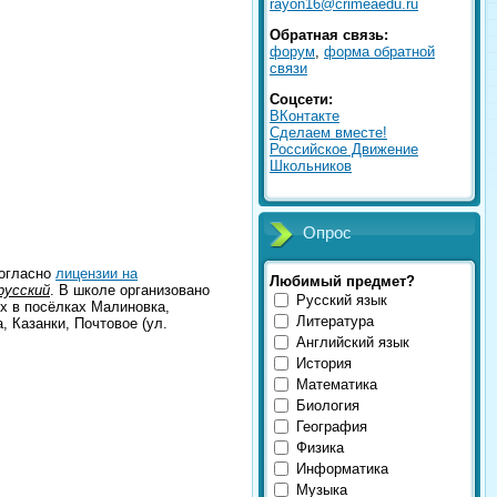
rayon16@crimeaedu.ru
Обратная связь:
форум
,
форма обратной
связи
Соцсети:
ВКонтакте
Сделаем вместе!
Российское Движение
Школьников
Опрос
согласно
лицензии на
Любимый предмет?
русский
. В школе организовано
Русский язык
 в посёлках Малиновка,
Литература
 Казанки, Почтовое (ул.
Английский язык
История
Математика
Биология
География
Физика
Информатика
Музыка