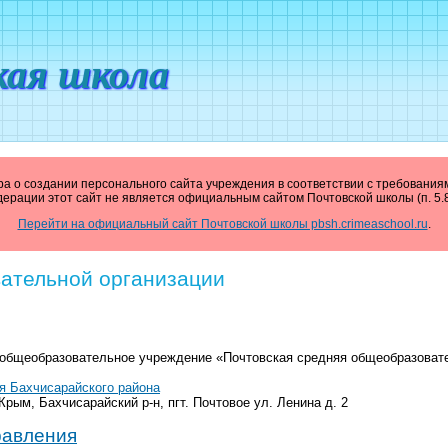
кая школа
ра о создании персонального сайта учреждения в соответствии с требовани
дерации этот сайт не является официальным сайтом Почтовской школы (п. 5.
Перейти на официальный сайт Почтовской школы pbsh.crimeaschool.ru
.
вательной организации
общеобразовательное учреждение «Почтовская средняя общеобразоват
я Бахчисарайского района
рым, Бахчисарайский р-н, пгт. Почтовое ул. Ленина д. 2
равления