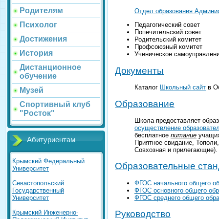
Родителям
Отдел образования Админис
Психолог
Педагогический совет
Попечительский совет
Достижения
Родительский комитет
Профсоюзный комитет
История
Ученическое самоуправлен
Дистанционное
Документы
обучение
Каталог
Школьный сайт
в Об
Музей
Образование
Спортивный клуб
"Росток"
Школа предоставляет образ
осуществление образовате
бесплатное
питание
учащих
Абитуриентам
Приятное свидание, Тополи,
Совхозная и прилегающие). 
Крымский Федеральный
Образовательные ста
Университет
ФГОС начального общего об
Севастопольский
ФГОС основного общего обра
Государственный
ФГОС среднего общего образ
Университет
Крымский Инженерно-
Руководство