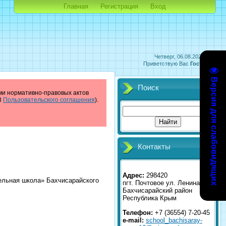
Главная
Регистрация
Вход
Четверг, 06.08.2026, 07:14
Приветствую Вас
Гость
|
RSS
Версия для слабовидящих
Поиск
ями нормативно-правовых актов
8
Пользовательского соглашения
).
Контакты
Адрес:
298420
ельная школа» Бахчисарайского
пгт. Почтовое ул. Ленина 2
Бахчисарайский район
Республика Крым
Телефон:
+7 (36554) 7-20-45
e-mail:
school_bachisaray-