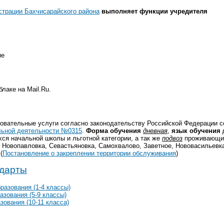
трации Бахчисарайского района
выполняет функции учредителя
ие
лаке на Mail.Ru.
овательные услуги согласно законодательству Российской Федерации 
льной деятельности №0315
.
Форма обучения
дневная
,
язык обучения
ся начальной школы и льготной категории, а так же
подвоз
проживающих
 Новопавловка, Севастьяновка, Самохвалово, Заветное, Нововасильевка,
(
Постановление о закреплении территории обслуживания
)
ндарты
разования (1-4 классы)
зования (5-9 классы)
ования (10-11 класса)